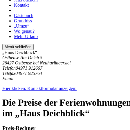
Kontakt
Gästebuch
Grundriss
„Umzu“
Wo genau?
Mehr Urlaub
Menü schließen
„Haus Deichblick“
Ostbense Am Deich 5
26427 Ostbense bei Neuharlingersiel
Telefon
04971 912667
Telefax
04971 925764
Email
Hier klicken: Kontaktformular anzeigen!
Die Preise der Ferienwohnunge
im „Haus Deichblick“
Preis-Rechner