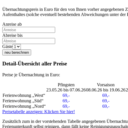
Übernachtungspreis in Euro für den von Ihnen vorher angegebenen Z
Aufenthaltes (solche eventuell bestehenden Abweichungen unter der Pre
Anreise ab
Abreise bis
Gäste
neu berechnen
Detail-Übersicht aller Preise
Preise je Übernachtung in Euro:
Pfingsten
Vorsaison
23.05.26 bis 07.06.26
08.06.26 bis 19.06.26
2
Ferienwohnung „West“
69,-
69,-
Ferienwohnung „Süd“
69,-
69,-
Ferienwohnung „Nord“
69,-
69,-
Preisetabelle anzeigen: Klicken Sie hier!
Zusätzlich zum in der vorstehenden Tabelle angegebenen Übernachtu
Ferienunterkunft selbst reinigen, dann fällt keine Reinigungspauschale