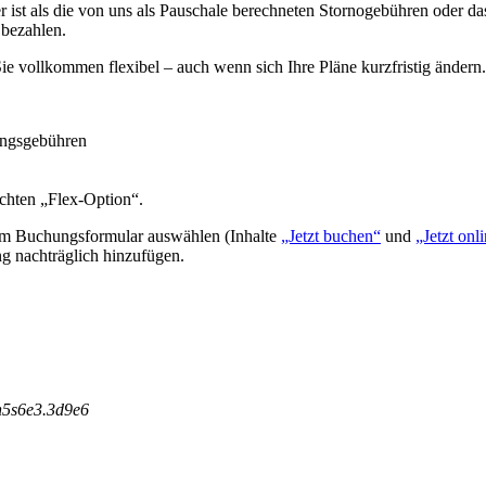
r ist als die von uns als Pauschale berechneten Stornogebühren oder das
 bezahlen.
e vollkommen flexibel – auch wenn sich Ihre Pläne kurzfristig ändern.
ungsgebühren
buchten „Flex-Option“.
rem Buchungsformular auswählen (Inhalte
„Jetzt buchen“
und
„Jetzt on
g nachträglich hinzufügen.
n
5
s
6
e
3
.
3
d
9
e
6