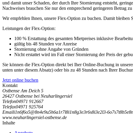
und damit unser Schaden, der durch Ihre Stornierung entsteht, geringe
Nachweises brauchen Sie nur den entsprechend geringeren Betrag zu
Wir empfehlen Ihnen, unsere Flex-Option zu buchen. Damit bleiben Si
Leistungen der Flex-Option:
100 % Erstattung des gesamten Mietpreises inklusive Bearbeit
gültig bis 48 Stunden vor Anreise
Stornierung ohne Angabe von Gründen
Nicht erstattet wird im Fall einer Stornierung der Preis der ge
Sie können die Flex-Option direkt bei Iher Online-Buchung in unse
unten unter diesem Absatz) oder bis zu 48 Stunden nach Ihrer Buchun
Jetzt online buchen
Kontakt
Ostbense Am Deich 5
26427 Ostbense bei Neuharlingersiel
Telefon
04971 912667
Telefax
04971 925764
Email
i
1
n
6
f
6
o
5
@
8
n
4
e
9
u
5
h
6
a
1
r
7
l
8
i
1
n
8
g
3
e
3
r
6
s
8
i
3
e
2
l
3
-
6
o
7
s
7
t
8
b
5
e
8
www.neuharlingersiel-ostbense.de
Inhalte
Angebote