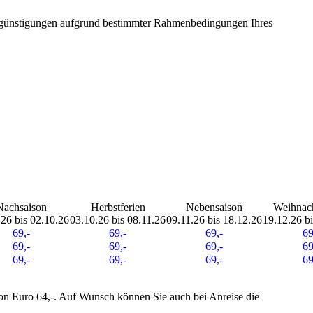
ergünstigungen aufgrund bestimmter Rahmenbedingungen Ihres
Nachsaison
Herbstferien
Nebensaison
Weihnach
.26 bis 02.10.26
03.10.26 bis 08.11.26
09.11.26 bis 18.12.26
19.12.26 b
69,-
69,-
69,-
69
69,-
69,-
69,-
69
69,-
69,-
69,-
69
on Euro 64,-. Auf Wunsch können Sie auch bei Anreise die