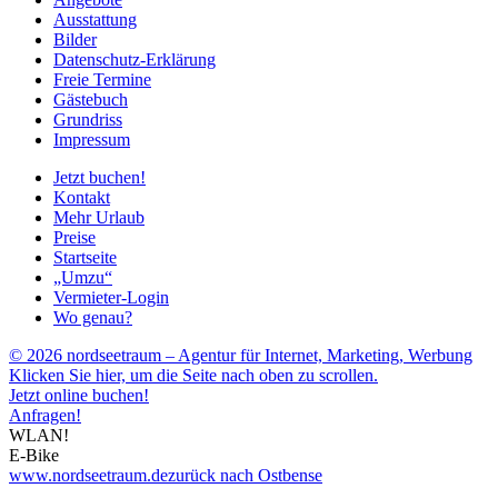
Ausstattung
Bilder
Datenschutz-Erklärung
Freie Termine
Gästebuch
Grundriss
Impressum
Jetzt buchen!
Kontakt
Mehr Urlaub
Preise
Startseite
„Umzu“
Vermieter-Login
Wo genau?
© 2026 nordseetraum – Agentur für Internet, Marketing, Werbung
Klicken Sie hier, um die Seite nach oben zu scrollen.
Jetzt online buchen!
Anfragen!
WLAN!
E-Bike
www.nordseetraum.de
zurück nach Ostbense