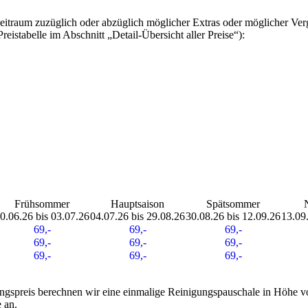
eitraum zuzüglich oder abzüglich möglicher Extras oder möglicher V
istabelle im Abschnitt „Detail-Übersicht aller Preise“):
Frühsommer
Hauptsaison
Spätsommer
0.06.26 bis 03.07.26
04.07.26 bis 29.08.26
30.08.26 bis 12.09.26
13.09
69,-
69,-
69,-
69,-
69,-
69,-
69,-
69,-
69,-
ngspreis berechnen wir eine einmalige Reinigungspauschale in Höhe v
 an.