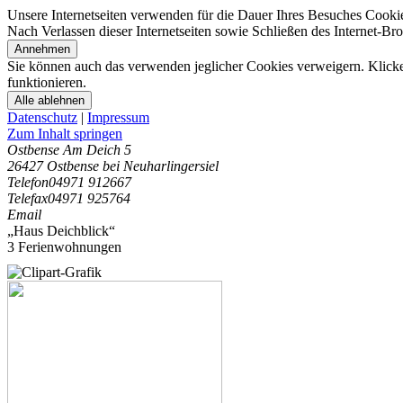
Unsere Internetseiten verwenden für die Dauer Ihres Besuches Cooki
Nach Verlassen dieser Internetseiten sowie Schließen des Internet-B
Annehmen
Sie können auch das verwenden jeglicher Cookies verweigern. Klicken
funktionieren.
Alle ablehnen
Datenschutz
|
Impressum
Zum Inhalt springen
Ostbense Am Deich 5
26427 Ostbense bei Neuharlingersiel
Telefon
04971 912667
Telefax
04971 925764
Email
„Haus Deichblick“
3 Ferienwohnungen