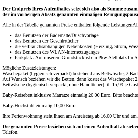
Der Endpreis Ihres Aufenthaltes setzt sich also als Summe zusa
der im vorherigen Absatz genannten einmaligen Reinigungspausch
Alle in der Tabelle genannten Preise enthalten folgende Leistungen
Al
das Benutzen der Badematte/Duschvorlage
das Benutzen der Geschirrtücher
die verbrauchsabhängigen Nebenkosten (Heizung, Strom, Wass
das Benutzen des WLAN-Internetzuganges
Parkplatz: Auf unserem Grundstück ist ein Pkw-Stellplatz für Sie
Mögliche Zusatzleistungen:
Wäschepaket (hygienisch verpackt) bestehend aus Bettwäsche, 2 Bad
Auf Wunsch beziehen wir die Betten, dann kostet das Wäschepaket 2
Bettwäsche (hygienisch verpackt, ohne Handtücher) für 15,99 je Gast
Baby-Reisebett inklusive Matratze einmalig 20,00 Euro. Bitte beacht
Baby-Hochstuhl einmalig 10,00 Euro
Ihre Ferienwohnung steht Ihnen am Anreisetag ab 16.00 Uhr und am
Die genannten Preise beziehen sich auf einen Aufenthalt ab sieb
Telefon.