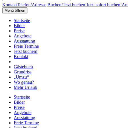
Kontakt
Telefon/Adresse
Buchen!
Jetzt buchen!
Jetzt sofort buchen!
Anf
Menü öffnen
Startseite
Bilder
Preise
Angebote
Ausstattung
Freie Termine
Jetzt buchen!
Kontakt
Gästebuch
Grundriss
„Umzu“
Wo genau?
Mehr Urlaub
Startseite
Bilder
Preise
Angebote
Ausstattung
Freie Termine
Jetzt buchen!